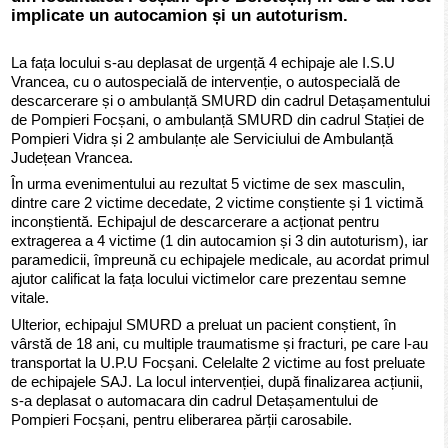
implicate un autocamion și un autoturism.
La fața locului s-au deplasat de urgență 4 echipaje ale I.S.U
Vrancea, cu o autospecială de intervenție, o autospecială de
descarcerare și o ambulanță SMURD din cadrul Detașamentului
de Pompieri Focșani, o ambulanță SMURD din cadrul Stației de
Pompieri Vidra și 2 ambulanțe ale Serviciului de Ambulanță
Județean Vrancea.
În urma evenimentului au rezultat 5 victime de sex masculin,
dintre care 2 victime decedate, 2 victime conștiente și 1 victimă
inconștientă. Echipajul de descarcerare a acționat pentru
extragerea a 4 victime (1 din autocamion și 3 din autoturism), iar
paramedicii, împreună cu echipajele medicale, au acordat primul
ajutor calificat la fața locului victimelor care prezentau semne
vitale.
Ulterior, echipajul SMURD a preluat un pacient conștient, în
vârstă de 18 ani, cu multiple traumatisme și fracturi, pe care l-au
transportat la U.P.U Focșani. Celelalte 2 victime au fost preluate
de echipajele SAJ. La locul intervenției, după finalizarea acțiunii,
s-a deplasat o automacara din cadrul Detașamentului de
Pompieri Focșani, pentru eliberarea părții carosabile.