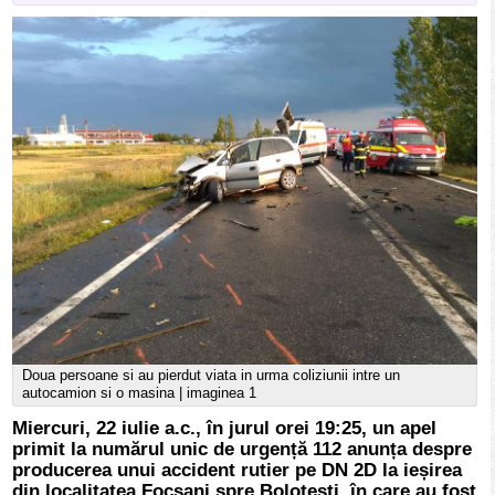
Doua persoane si au pierdut viata in urma coliziunii intre un
autocamion si o masina | imaginea 1
Miercuri, 22 iulie a.c., în jurul orei 19:25, un apel
primit la numărul unic de urgență 112 anunța despre
producerea unui accident rutier pe DN 2D la ieșirea
din localitatea Focșani spre Bolotești, în care au fost