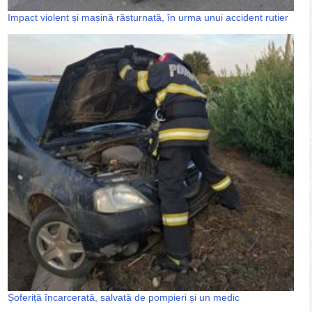
Impact violent și mașină răsturnată, în urma unui accident rutier
Șoferiță încarcerată, salvată de pompieri și un medic