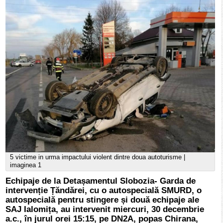
5 victime in urma impactului violent dintre doua autoturisme |
imaginea 1
Echipaje de la Detașamentul Slobozia- Garda de
intervenție Țăndărei, cu o autospecială SMURD, o
autospecială pentru stingere și două echipaje ale
SAJ Ialomița, au intervenit miercuri, 30 decembrie
a.c., în jurul orei 15:15, pe DN2A, popas Chirana,