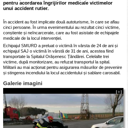
pentru acordarea îngrijirilor medicale victimelor
unui accident rutier.
În accident au fost implicate două autoturisme, în care se aflau
cinci persoane. În urma evenimentului au rezultat cinci victime,
conștiente și neîncarcerate, care au fost asistate de echipajele
medicale de la locul intervenției.
Echipajul SMURD a preluat o victimă în vârsta de 24 de ani și
echipajul SAJ o victimă în vârstă de 31 de ani, acestea fiind
transportate la Spitalul Orășenesc Țăndărei. Celelalte trei
victime, după monitorizare, au refuzat transportul la spital.
Militarii au mai acționat pentru asigurarea măsurilor de prevenire
și stingerea incendiului la locul accidentului și sablare carosabil.
Galerie imagini