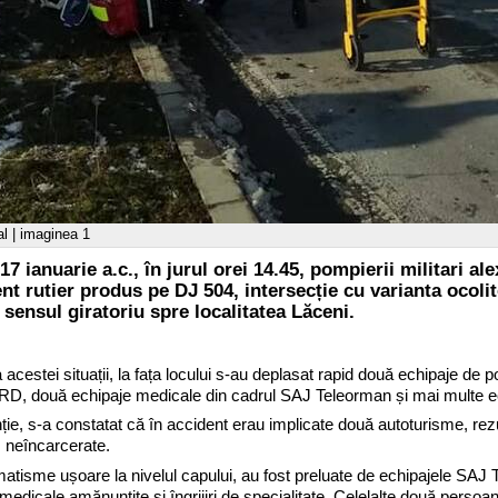
l | imaginea 1
ianuarie a.c., în jurul orei 14.45, pompierii militari ale
ent rutier produs pe DJ 504, intersecție cu varianta ocoli
 sensul giratoriu spre localitatea Lăceni.
 acestei situații, la fața locului s-au deplasat rapid două echipaje de 
D, două echipaje medicale din cadrul SAJ Teleorman și mai multe ech
nție, s-a constatat că în accident erau implicate două autoturisme, rez
 neîncarcerate.
atisme ușoare la nivelul capului, au fost preluate de echipajele SAJ 
 medicale amănunţite și îngrijiri de specialitate. Celelalte două persoa