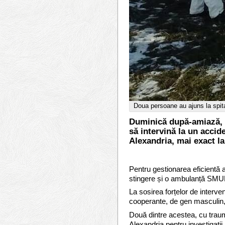
Doua persoane au ajuns la spita
Duminică după-amiază, 17 
să intervină la un accid
Alexandria, mai exact la
Pentru gestionarea eficientă a
stingere și o ambulanță SMUR
La sosirea forțelor de interve
cooperante, de gen masculin,
Două dintre acestea, cu traum
Alexandria pentru investigații