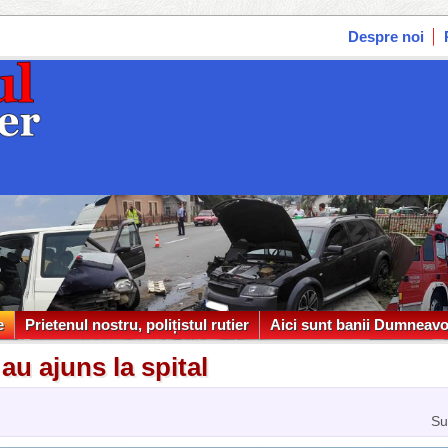
Despre noi
e
Prietenul nostru, polițistul rutier
Aici sunt banii Dumneavo
e
Prietenul nostru, polițistul rutier
Aici sunt banii Dumneavo
u ajuns la spital
Su