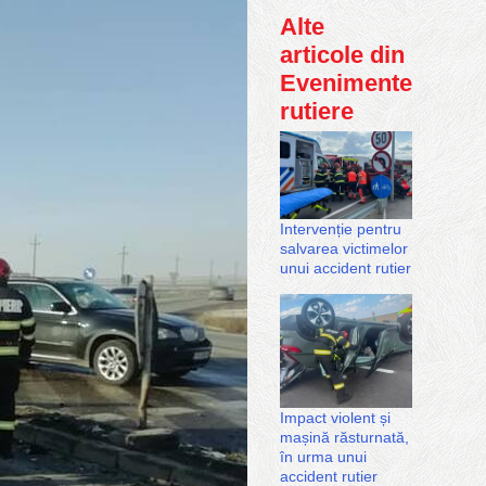
Alte
articole din
Evenimente
rutiere
Intervenție pentru
salvarea victimelor
unui accident rutier
Impact violent și
mașină răsturnată,
în urma unui
accident rutier