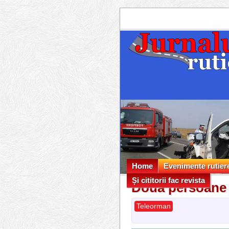
Home
Evenimente rutier
Și cititorii fac revista
Evenimente rutier
Două persoane a
Și cititorii fac revista
Teleorman