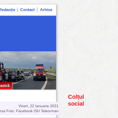
Redacția
Contact
Arhiva
astră
astră
Colțul
social
Vineri, 22 Ianuarie 2021
rsa Foto: Facebook ISU Teleorman