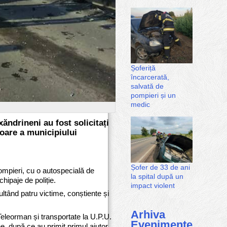
Șoferiță
încarcerată,
salvată de
pompieri și un
medic
xăndrineni au fost solicitați
toare a municipiului
Șofer de 33 de ani
pompieri, cu o autospecială de
la spital după un
ipaje de poliție.
impact violent
ultând patru victime, conștiente și
Arhiva
Teleorman și transportate la U.P.U.
Evenimente
ne, după ce au primit primul ajutor