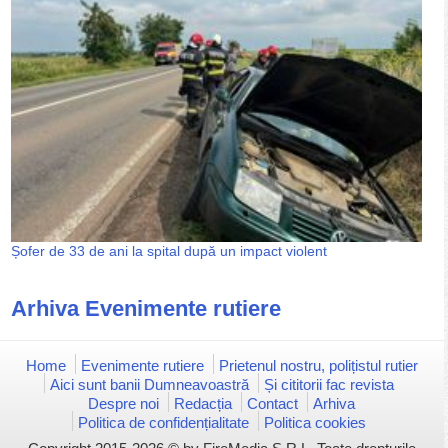
Șofer de 33 de ani la spital după un impact violent
Arhiva Evenimente rutiere
Home
Evenimente rutiere
Prietenul nostru, polițistul rutier
Aici sunt banii Dumneavoastră
Și cititorii fac revista
Despre noi
Redacția
Contact
Arhiva
Politica de confidențialitate
Politica cookies