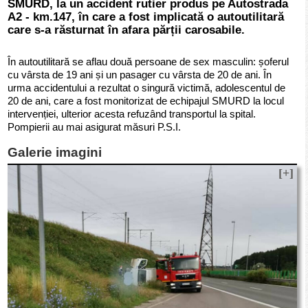
SMURD, la un accident rutier produs pe Autostrada
A2 - km.147, în care a fost implicată o autoutilitară
care s-a răsturnat în afara părții carosabile.
În autoutilitară se aflau două persoane de sex masculin: șoferul
cu vârsta de 19 ani și un pasager cu vârsta de 20 de ani. În
urma accidentului a rezultat o singură victimă, adolescentul de
20 de ani, care a fost monitorizat de echipajul SMURD la locul
intervenției, ulterior acesta refuzând transportul la spital.
Pompierii au mai asigurat măsuri P.S.I.
Galerie imagini