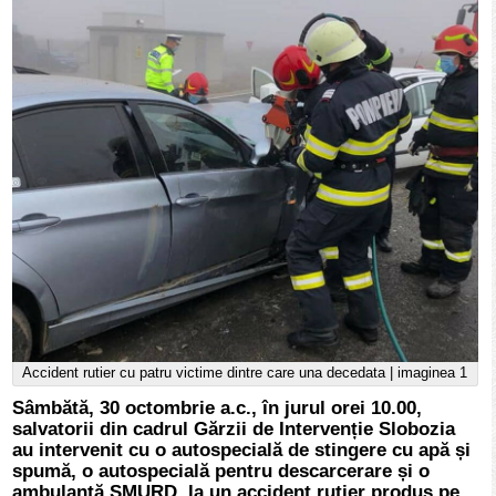
Accident rutier cu patru victime dintre care una decedata | imaginea 1
Sâmbătă, 30 octombrie a.c., în jurul orei 10.00,
salvatorii din cadrul Gărzii de Intervenție Slobozia
au intervenit cu o autospecială de stingere cu apă și
spumă, o autospecială pentru descarcerare și o
ambulanță SMURD, la un accident rutier produs pe