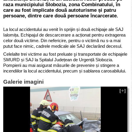
raza municipiului Slobozia, zona Combinatului, în
care au fost implicate două autoturisme și patru
persoane, dintre care două persoane încarcerate.
La locul accidentului au venit în sprijin și două echipaje ale SAJ
Ialomița. Echipajul de descarcerare a acționat pentru extragerea
celor două victime. Din nefericire, pentru o victimă nu s-a mai
putut face nimic, cadrele medicale ale SAJ declarând decesul.
Celelalte trei victime au fost preluate şi transportate de echipajele
SMURD și SAJ la Spitalul Județean de Urgență Slobozia.
Pompierii au mai asigurat măsurile de prevenire și stingere a
incendiilor la locul accidentului, precum și sablarea carosabilului.
Galerie imagini