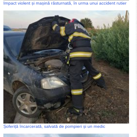
Impact violent și mașină răsturnată, în urma unui accident rutier
Șoferiță încarcerată, salvată de pompieri și un medic