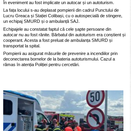
În eveniment au fost implicate un autocar și un autoturism.
La fața locului s-au deplasat pompierii din cadrul Punctului de
Lucru Greaca și Stației Colibași, cu o autospecială de stingere,
un echipaj SMURD și o ambulanță SAJ.
Echipajele au constatat faptul că cele șapte persoane din
autocar nu au fost rănite. Bărbatul din autoturism era conștient și
cooperant. Acesta a fost preluat de ambulanța SMURD și
transportat la spital.
Pompierii au asigurat măsurile de prevenire a incendiilor prin
deconectarea bornelor de la bateria autoturismului. Cazul a
rămas în atenția Poliției pentru cercetări.