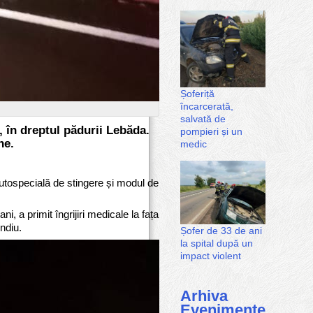
Șoferiță
încarcerată,
salvată de
, în dreptul pădurii Lebăda.
pompieri și un
ne.
medic
autospecială de stingere și modul de
, a primit îngrijiri medicale la fața
endiu.
Șofer de 33 de ani
la spital după un
impact violent
Arhiva
Evenimente