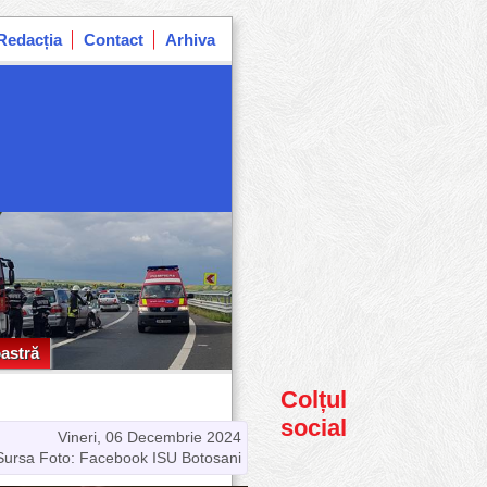
Redacția
Contact
Arhiva
astră
astră
Colțul
social
Vineri, 06 Decembrie 2024
Sursa Foto: Facebook ISU Botosani