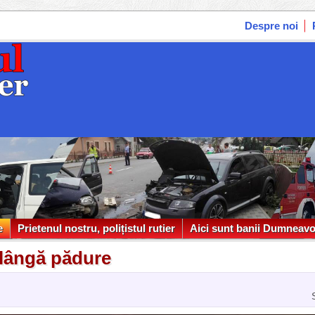
Despre noi
e
Prietenul nostru, polițistul rutier
Aici sunt banii Dumneavo
e
Prietenul nostru, polițistul rutier
Aici sunt banii Dumneavo
 lângă pădure