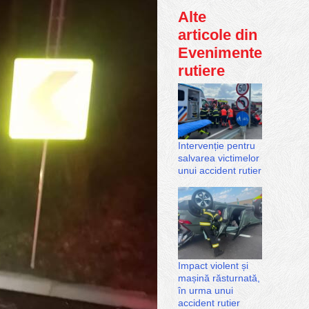
Alte
articole din
Evenimente
rutiere
Intervenție pentru
salvarea victimelor
unui accident rutier
Impact violent și
mașină răsturnată,
în urma unui
accident rutier