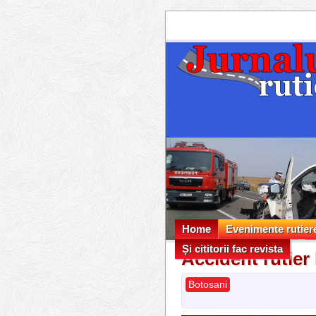
Home
Evenimente rutier
Și cititorii fac revista
Evenimente rutier
Accident rutier
Și cititorii fac revista
Botosani