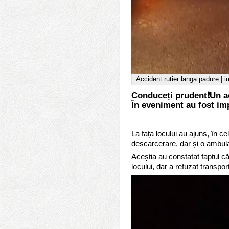
Accident rutier langa padure | 
Conduceți prudent❗️Un ac
În eveniment au fost imp
La fața locului au ajuns, în 
descarcerare, dar și o ambul
Aceștia au constatat faptul că 
locului, dar a refuzat transpor