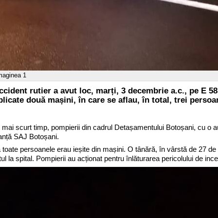
imaginea 1
cident rutier a avut loc, marți, 3 decembrie a.c., pe E 58
licate două mașini, în care se aflau, în total, trei persoa
cel mai scurt timp, pompierii din cadrul Detașamentului Botoșani, cu o 
anță SAJ Botoșani.
toate persoanele erau ieșite din mașini. O tânără, în vârstă de 27 de ani
tul la spital. Pompierii au acționat pentru înlăturarea pericolului de inc