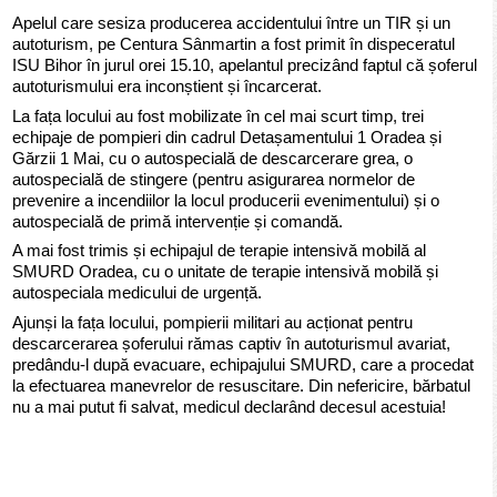
Apelul care sesiza producerea accidentului între un TIR și un
autoturism, pe Centura Sânmartin a fost primit în dispeceratul
ISU Bihor în jurul orei 15.10, apelantul precizând faptul că șoferul
autoturismului era inconștient și încarcerat.
La fața locului au fost mobilizate în cel mai scurt timp, trei
echipaje de pompieri din cadrul Detașamentului 1 Oradea și
Gărzii 1 Mai, cu o autospecială de descarcerare grea, o
autospecială de stingere (pentru asigurarea normelor de
prevenire a incendiilor la locul producerii evenimentului) și o
autospecială de primă intervenție și comandă.
A mai fost trimis și echipajul de terapie intensivă mobilă al
SMURD Oradea, cu o unitate de terapie intensivă mobilă și
autospeciala medicului de urgență.
Ajunși la fața locului, pompierii militari au acționat pentru
descarcerarea șoferului rămas captiv în autoturismul avariat,
predându-l după evacuare, echipajului SMURD, care a procedat
la efectuarea manevrelor de resuscitare. Din nefericire, bărbatul
nu a mai putut fi salvat, medicul declarând decesul acestuia!