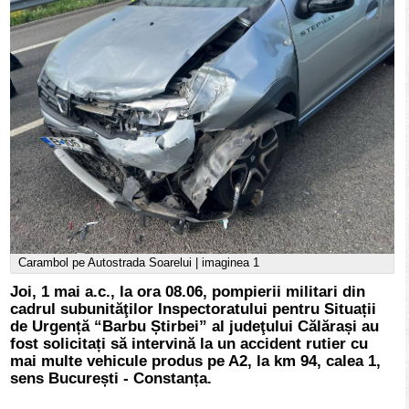
Carambol pe Autostrada Soarelui | imaginea 1
Joi, 1 mai a.c., la ora 08.06, pompierii militari din
cadrul subunităţilor Inspectoratului pentru Situații
de Urgență “Barbu Știrbei” al judeţului Călărași au
fost solicitați să intervină la un accident rutier cu
mai multe vehicule produs pe A2, la km 94, calea 1,
sens București - Constanța.