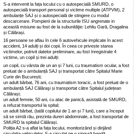
S-a intervenit la fața locului cu o autospecială SMURD, o
autospecială transport personal și victime multiple (ATPVM), 2
ambulanțe SAJ și o autospecială de stingere cu modul
descarcerare. Pompierii de la structurile ISU angrenate in
această misiune au fost de la subunităţie: Lehliu Gară, Dragalina
și Călărași.
16 persoane se aflau în cele 6 autovehicule implicate în acest
accident, 14 adulți și doi copii. În ceea ce privește starea
victimelor, potrivit datelor preliminare, au fost înregistrate 4
victime, un copil și trei adulți:
un copil, cu vârsta de un an și 7 luni, cu traumatism ocular, a fost
preluat de o ambulanță SAJ și transportat către Spitalul Marie
Curie din București;
un adult bărbat, 76 ani, cu traumatism toracic, a fost preluat de o
ambulanță SAJ Călăraşi și transportat către Spitalul județean
Călărași;
un adult femeie, 50 ani, cu atac de panică, asistată de SMURD,
a refuzat transportul la spital;
un adult bărbat, (tatăl copilului de 1 an și 7 luni), care a început
să se simtă rău, prezinta dureri abdominale, a fost transportat de
SMURD la spitalul Călărași.
Poliția A2 s-a aflat la fața locului, monitorizând și dirijând
circulația vehiculelor. S-a circulat pe o singură bandă.