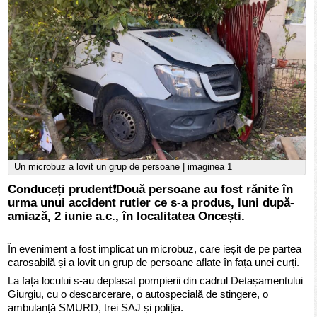
Un microbuz a lovit un grup de persoane | imaginea 1
Conduceți prudent❗️Două persoane au fost rănite în
urma unui accident rutier ce s-a produs, luni după-
amiază, 2 iunie a.c., în localitatea Oncești.
În eveniment a fost implicat un microbuz, care ieșit de pe partea
carosabilă și a lovit un grup de persoane aflate în fața unei curți.
La fața locului s-au deplasat pompierii din cadrul Detașamentului
Giurgiu, cu o descarcerare, o autospecială de stingere, o
ambulanță SMURD, trei SAJ și poliția.